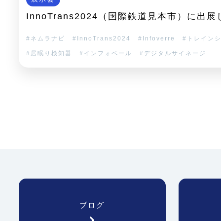
InnoTrans2024（国際鉄道見本市）に出
ネムラナビ
InnoTrans2024
Infoverre
トレイン
居眠り検知器
インフォベール
デジタルサイネージ
ブログ