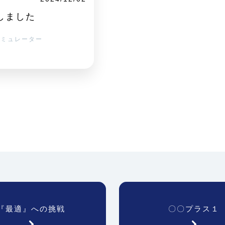
展しました
シミュレーター
『最適』への挑戦
〇〇プラス１