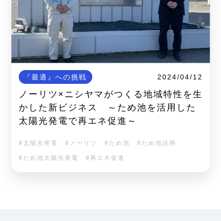
『最適』への挑戦
2024/04/12
ノーリツ×ニシヤマがつくる地域特性を生
かした新ビジネス ～ため池を活用した
太陽光発電で再エネ促進～
太陽光発電
ノーリツ
ため池
ため池活用
ため池太陽光発電
再エネ促進