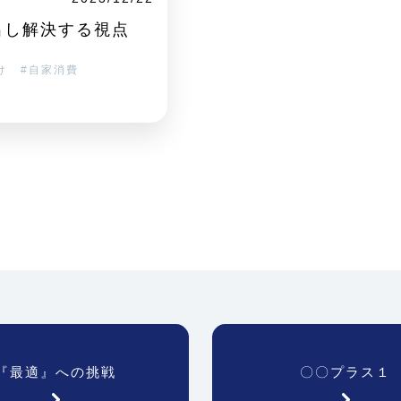
出し解決する視点
け
自家消費
『最適』への挑戦
〇〇プラス１