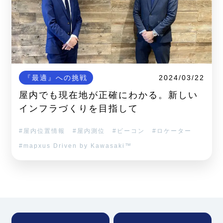
『最適』への挑戦
2024/03/22
屋内でも現在地が正確にわかる。新しい
インフラづくりを目指して
屋内位置情報
屋内測位
ビーコン
ロケーター
mapxus Driven by Kawasaki™