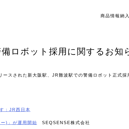
商品情報
納
警備ロボット採用に関するお知
リリースされた新大阪駅、JR難波駅での警備ロボット正式
す：JR西日本
ツー)」が運用開始
SEQSENSE株式会社