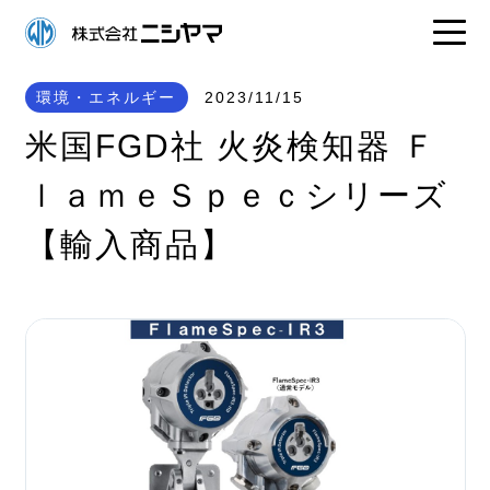
環境・エネルギー
2023/11/15
米国FGD社 火炎検知器 Ｆ
ｌａｍｅＳｐｅｃシリーズ
【輸入商品】