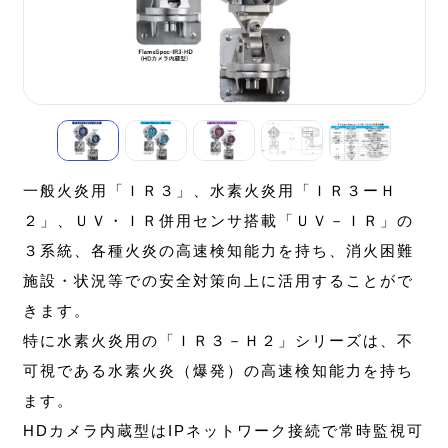
一般火炎用「ＩＲ３」、水素火炎用「ＩＲ３ーＨ
２」、ＵＶ・ＩＲ併用センサ搭載「ＵＶ－ＩＲ」の
３系統、各種火炎の高速検知能力を持ち、消火困難
施設・状況等での安全対策向上に活用することがで
きます。
特に水素火炎用の「ＩＲ３－Ｈ２」シリーズは、不
可視である水素火炎（爆発）の高速検知能力を持ち
ます。
HDカメラ内蔵型はIPネットワーク接続で常時監視可