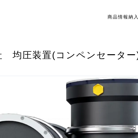
商品情報
納
GN社 均圧装置(コンペンセータ