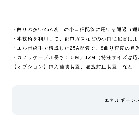
・曲りの多い25A以上の小口径配管に用いる通過（
・本技術を利用して、都市ガスなどの小口径配管に用
・エルボ継手で構成した25A配管で、8曲り程度の通
・カメラケーブル長さ：５M／12M（特注サイズは応
【オプション】挿入補助装置、漏洩封止装置 など
エネルギーシ