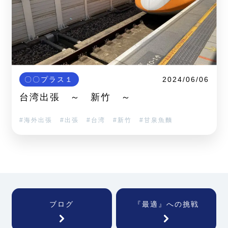
〇〇プラス１
2024/06/06
台湾出張 ～ 新竹 ～
海外出張
出張
台湾
新竹
甘泉魚麵
ブログ
『最適』への挑戦