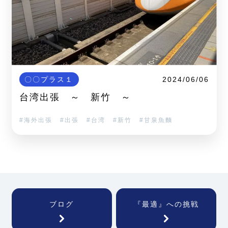
〇〇プラス１
2024/06/06
台湾出張 ～ 新竹 ～
海外出張
出張
台湾
新竹
甘泉魚麵
ブログ
『最適』への挑戦