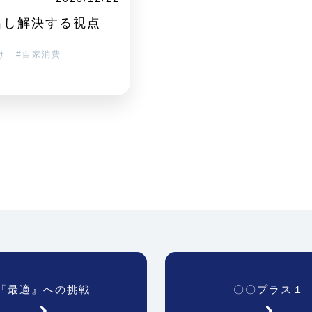
出し解決する視点
け
自家消費
『最適』への挑戦
〇〇プラス１