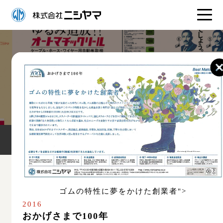
広告アーカイブ
ニシヤマを知る
ニシヤマの歩み
広告アー
1985年（昭和60年）
1985年（昭和60年）
7月1日よりから電話番号が変わります。
今日から電話番号が
1986年（昭和61年）
1973年（昭和48年）
1984年（昭和59年）
1991年（平成3年）
2006年（平成18年）
1975年（昭和50年）
1982年（昭和57年）
1980年（昭和55年）
1989年（平成元年）
よかったね 羊皮を超えたサイレックス
海底作業の省力化を推進する〔水中クレー
お得意サマは欲ばりです。
さて千円札の夏目漱石はどれでしょう。
ガスが家庭に届くまで
のびのび60年。 ゴムの弾性と粘り強さで、
社名が変わるたびに、業務内容も広がってま
省エネ・省経費、締めてもらさず。
掲載場所：
日刊工業新聞・日本工業新聞・日経産業
掲載場所：
日刊工業新聞
世界初の機能と操作
1985年（昭和60年）
ン〕
供します。
社会のニーズにこたえます。
新聞・ゴム報知新聞・ゴム化学新聞（半2段）
新聞・ゴム報知新聞・ゴ
いりました。
ゴムの特性に夢をかけた創業者">
外れない、切れない
広告アーカイブ
掲載場所：
日本工業新聞（全5段）
掲載場所：
日本工業新聞（全5段）
1990年（平成2年）
第30回日本工業広告賞 佳作入選
製品名：
株式会社ニシヤマ
製品名：
株式会社ニシヤ
第19回日本工業広告賞 B部門金賞受賞作品
2016
掲載場所：
生産財情報’8
製品名：
SYREX
日本工業新聞広告賞参加
見イ～つけた
掲載場所：
日本工業新聞（全5段）
掲載場所：
日本工業新聞（全5段）
掲載場所：
ガスエネルギ
掲載場所：
日本工業新聞
第14回日本工業広告賞 B部門・日本産業広告大賞
掲載場所：
日本工業新聞・日刊工業新聞・日経産業
1990年（平成2年）
おかげさまで100年
製品名：
電話回線シミュレ
掲載場所：
外れない、切
1990年（平成2年）
製品名：
株式会社ニシヤマ
製品名：
高性能汎用画像処理装置 MODEL-512G