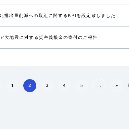
CO₂排出量削減への取組に関するKPIを設定致しました
ア大地震に対する災害義援金の寄付のご報告
1
2
3
4
5
...
»