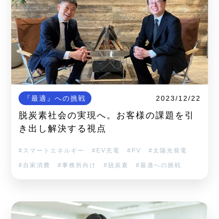
『最適』への挑戦
2023/12/22
脱炭素社会の実現へ。お客様の課題を引
き出し解決する視点
スマートエネルギー
EV充電
PV
太陽光発電
自家消費
事務所向け
脱炭素
最適への挑戦