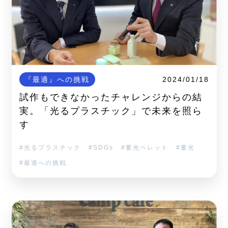
『最適』への挑戦
2024/01/18
試作もできなかったチャレンジからの結
実。「光るプラスチック」で未来を照ら
す
光るプラスチック
SDGs
蓄光ペレット
蓄光
最適への挑戦